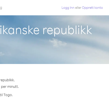
gg
Logg Inn
eller
Opprett konto
ikanske republikk
republikk.
¢ per minutt.
til Togo.