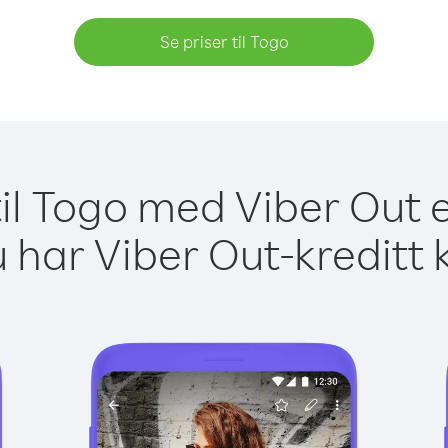
Se priser til Togo
til Togo med Viber Out e
 har Viber Out-kreditt 