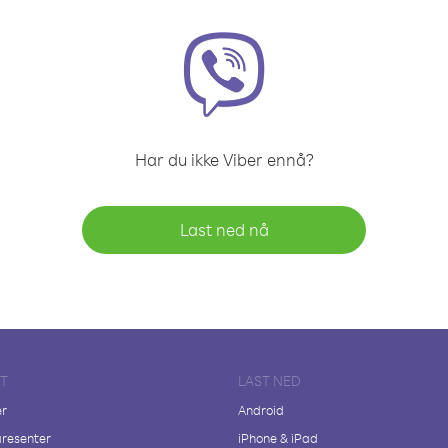
Har du ikke Viber ennå?
Last ned nå
FT
LAST NED
er
Android
resenter
iPhone & iPad