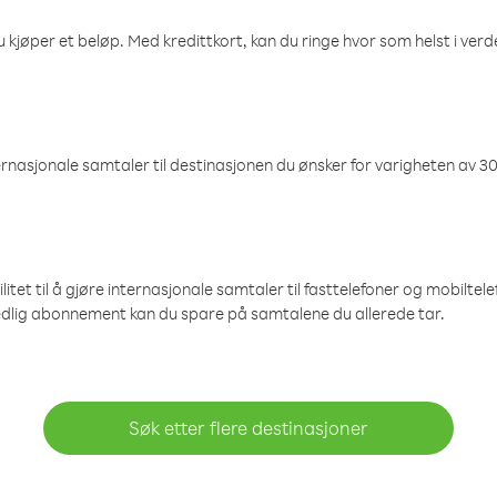
 kjøper et beløp. Med kredittkort, kan du ringe hvor som helst i verden
nasjonale samtaler til destinasjonen du ønsker for varigheten av 30
et til å gjøre internasjonale samtaler til fasttelefoner og mobiltelefo
edlig abonnement kan du spare på samtalene du allerede tar.
Søk etter flere destinasjoner