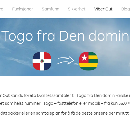
ed
Funksjoner
Samfunn
Sikkerhet
Viber Out
Blo
l Togo fra Den domin
 Out kan du foreta kvalitetssamtaler til Togo fra Den dominikanske 
ket som helst nummer i Togo – fasttelefon eller mobil! – fra kun 55.0 
dittpakker eller en samtaleplan for å få de beste prisene per minutt 