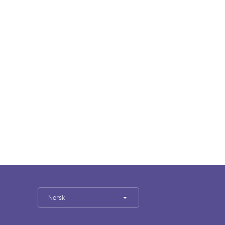
Norsk