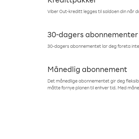
Viber Out-kreditt legges til saldoen din når du
30-dagers abonnementer
30-dagers abonnementet lar deg foreta inter
Månedlig abonnement
Det månedlige abonnementet gir deg fleksibilit
måtte fornye planen til enhver tid. Med mån