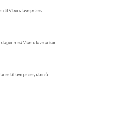
 til Vibers lave priser.
 dager med Vibers lave priser.
ner til lave priser, uten å