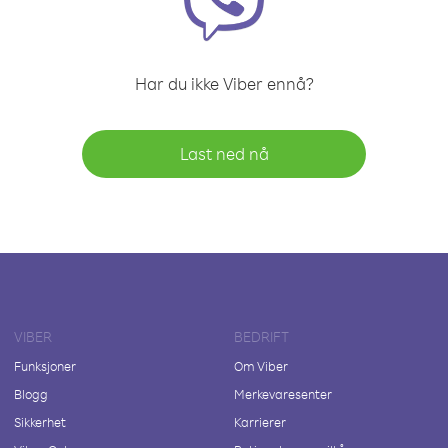
Har du ikke Viber ennå?
Last ned nå
VIBER
BEDRIFT
Funksjoner
Om Viber
Blogg
Merkevaresenter
Sikkerhet
Karrierer