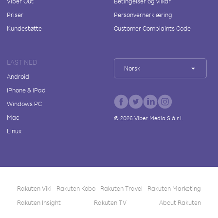
Viber Out
Betingelser og vilkår
Priser
Personvernerklæring
Kundestøtte
Customer Complaints Code
LAST NED
Norsk
Android
iPhone & iPad
Windows PC
Mac
©
2026
Viber Media S.à r.l.
Linux
Rakuten Viki
Rakuten Kobo
Rakuten Travel
Rakuten Marketing
Rakuten Insight
Rakuten TV
About Rakuten