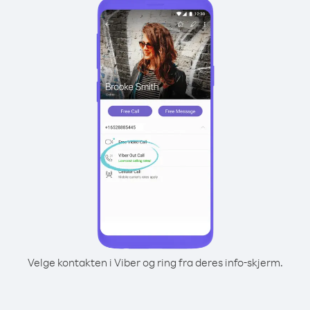
Velge kontakten i Viber og ring fra deres info-skjerm.