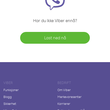
Har du ikke Viber ennå?
Last ned nå
VIBER
BEDRIFT
Funksjoner
Om Viber
Blogg
Merkevaresenter
Sikkerhet
Karrierer