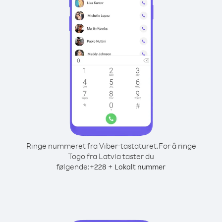
Ringe nummeret fra Viber-tastaturet.
For å ringe
Togo fra Latvia taster du
følgende:
+
+
228
Lokalt nummer