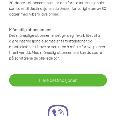
30-dagers abonnementet lar deg foreta internasjonale
samtaler til destinasjonen du ønsker for varigheten av 30
dager med Vibers lave priser.
Månedlig abonnement
Det månedlige abonnementet gir deg fleksibilitet til å
gjøre internasjonale samtaler til fasttelefoner og
mobiltelefoner til lave priser, uten å måtte fornye planen
til enhver tid. Med månedlig abonnement kan du spare
på samtalene du allerede tar.
Flere destinasjoner