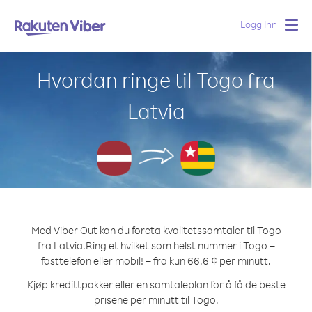
Logg Inn
Togg
navig
Hvordan ringe til Togo fra
Latvia
Med Viber Out kan du foreta kvalitetssamtaler til Togo
fra Latvia.
Ring et hvilket som helst nummer i Togo –
fasttelefon eller mobil! – fra kun 66.6 ¢ per minutt.
Kjøp kredittpakker eller en samtaleplan for å få de beste
prisene per minutt til Togo.