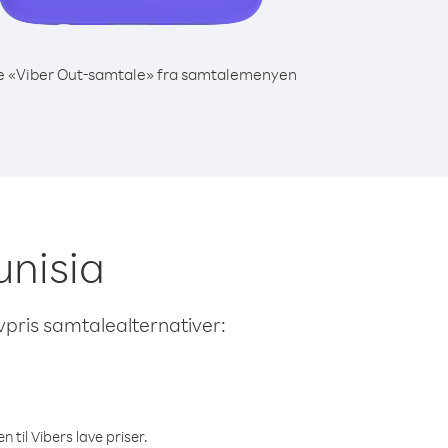
e «Viber Out-samtale» fra samtalemenyen
unisia
avpris samtalealternativer:
 til Vibers lave priser.