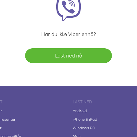
Har du ikke Viber ennå?
Last ned nå
FT
LAST NED
er
Android
resenter
iPhone & iPad
r
Windows PC
ser og vilkår
Mac