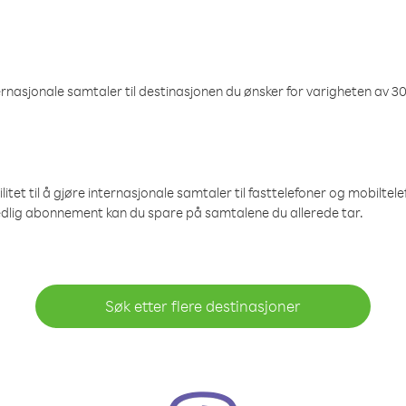
nasjonale samtaler til destinasjonen du ønsker for varigheten av 30
et til å gjøre internasjonale samtaler til fasttelefoner og mobiltelefo
edlig abonnement kan du spare på samtalene du allerede tar.
Søk etter flere destinasjoner