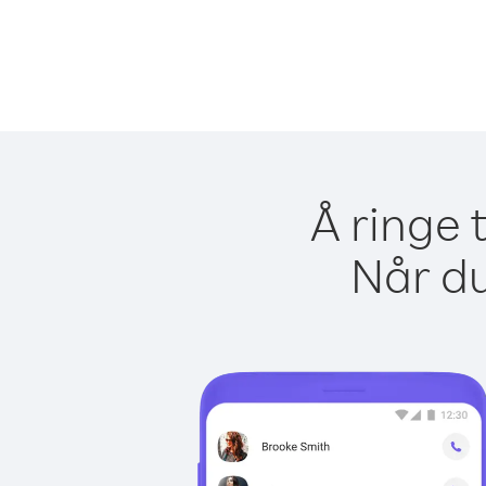
Å ringe 
Når du