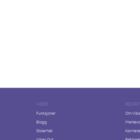
VIBER
BEDRI
Funksjoner
Om Vib
Blogg
Merkeva
Sikkerhet
Karriere
Viber Out
Betingel