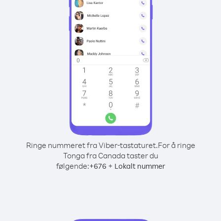
Ringe nummeret fra Viber-tastaturet.
For å ringe
Tonga fra Canada taster du
følgende:
+
+
676
Lokalt nummer