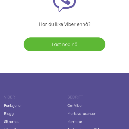
Har du ikke Viber ennå?
Last ned nå
VIBER
BEDRIFT
Funksjoner
Om Viber
Blogg
Merkevaresenter
Sikkerhet
Karrierer