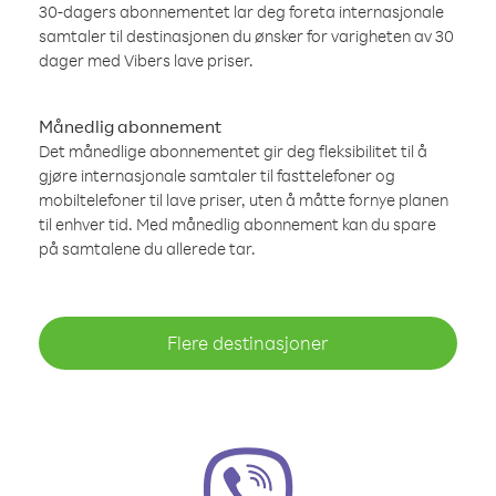
30-dagers abonnementet lar deg foreta internasjonale
samtaler til destinasjonen du ønsker for varigheten av 30
dager med Vibers lave priser.
Månedlig abonnement
Det månedlige abonnementet gir deg fleksibilitet til å
gjøre internasjonale samtaler til fasttelefoner og
mobiltelefoner til lave priser, uten å måtte fornye planen
til enhver tid. Med månedlig abonnement kan du spare
på samtalene du allerede tar.
Flere destinasjoner