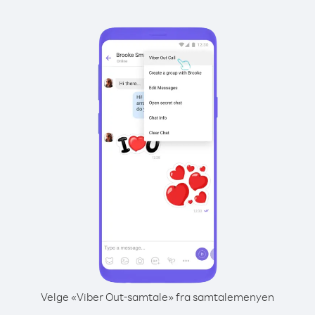
Velge «Viber Out-samtale» fra samtalemenyen