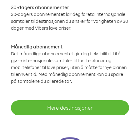
30-dagers abonnementer
30-dagers abonnementet lar deg foreta internasjonale
samtaler til destinasjonen du ønsker for varigheten av 30
dager med Vibers lave priser.
Månedlig abonnement
Det månedlige abonnementet gir deg fleksibilitet til å
gjøre internasjonale samtaler til fasttelefoner og
mobiltelefoner til lave priser, uten å måtte fornye planen
til enhver tid. Med månedlig abonnement kan du spare
på samtalene du allerede tar.
Flere destinasjoner