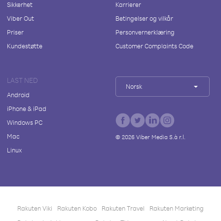
Sikkerhet
Karrierer
Viber Out
Betingelser og vilkår
Priser
Personvernerklæring
Kundestøtte
Customer Complaints Code
LAST NED
Norsk
Android
iPhone & iPad
Windows PC
Mac
©
2026
Viber Media S.à r.l.
Linux
Rakuten Viki
Rakuten Kobo
Rakuten Travel
Rakuten Marketing