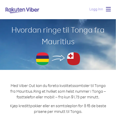
Logg Inn
Togg
navig
Hvordan ringe til Tonga fra
Mauritius
Med Viber Out kan du foreta kvalitetssamtaler til Tonga
fra Mauritius.
Ring et hvilket som helst nummer i Tonga –
fasttelefon eller mobil! – fra kun $1.73 per minutt.
Kjøp kredittpakker eller en samtaleplan for å få de beste
prisene per minutt til Tonga.