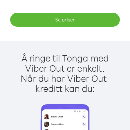
Se priser
Å ringe til Tonga med
Viber Out er enkelt.
Når du har Viber Out-
kreditt kan du: