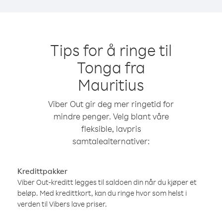
Tips for å ringe til
Tonga fra
Mauritius
Viber Out gir deg mer ringetid for
mindre penger. Velg blant våre
fleksible, lavpris
samtalealternativer:
Kredittpakker
Viber Out-kreditt legges til saldoen din når du kjøper et
beløp. Med kredittkort, kan du ringe hvor som helst i
verden til Vibers lave priser.