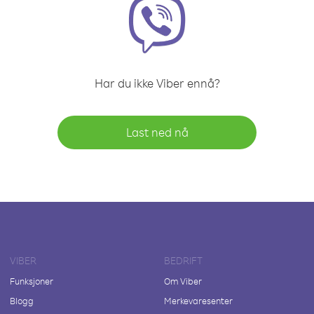
Har du ikke Viber ennå?
Last ned nå
VIBER
BEDRIFT
Funksjoner
Om Viber
Blogg
Merkevaresenter