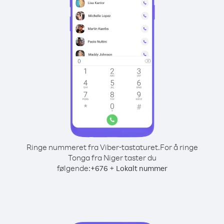
Ringe nummeret fra Viber-tastaturet.
For å ringe
Tonga fra Niger taster du
følgende:
+
+
676
Lokalt nummer