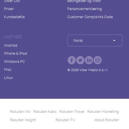
Viber Out
Betingelser og vilkår
Priser
Personvernerklæring
Kundestøtte
Customer Complaints Code
LAST NED
Norsk
Android
iPhone & iPad
Windows PC
Mac
©
2026
Viber Media S.à r.l.
Linux
Rakuten Viki
Rakuten Kobo
Rakuten Travel
Rakuten Marketing
Rakuten Insight
Rakuten TV
About Rakuten