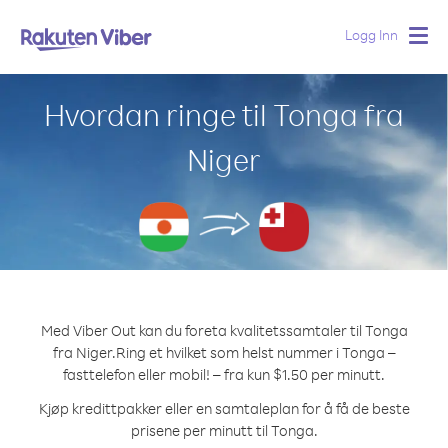
Logg Inn
Togg
navig
Hvordan ringe til Tonga fra
Niger
Med Viber Out kan du foreta kvalitetssamtaler til Tonga
fra Niger.
Ring et hvilket som helst nummer i Tonga –
fasttelefon eller mobil! – fra kun $1.50 per minutt.
Kjøp kredittpakker eller en samtaleplan for å få de beste
prisene per minutt til Tonga.