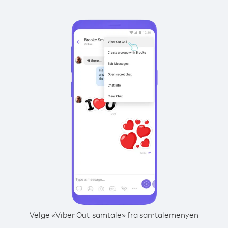
Velge «Viber Out-samtale» fra samtalemenyen