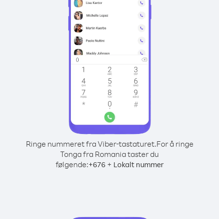
Ringe nummeret fra Viber-tastaturet.
For å ringe
Tonga fra Romania taster du
følgende:
+
+
676
Lokalt nummer