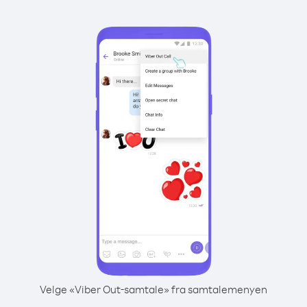
Velge «Viber Out-samtale» fra samtalemenyen