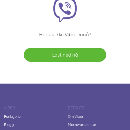
Har du ikke Viber ennå?
Last ned nå
VIBER
BEDRIFT
Funksjoner
Om Viber
Blogg
Merkevaresenter