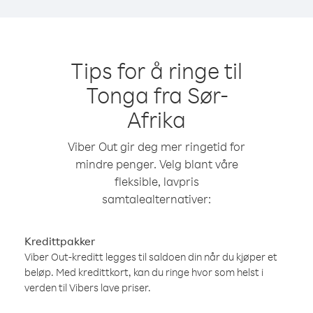
Tips for å ringe til
Tonga fra Sør-
Afrika
Viber Out gir deg mer ringetid for
mindre penger. Velg blant våre
fleksible, lavpris
samtalealternativer:
Kredittpakker
Viber Out-kreditt legges til saldoen din når du kjøper et
beløp. Med kredittkort, kan du ringe hvor som helst i
verden til Vibers lave priser.