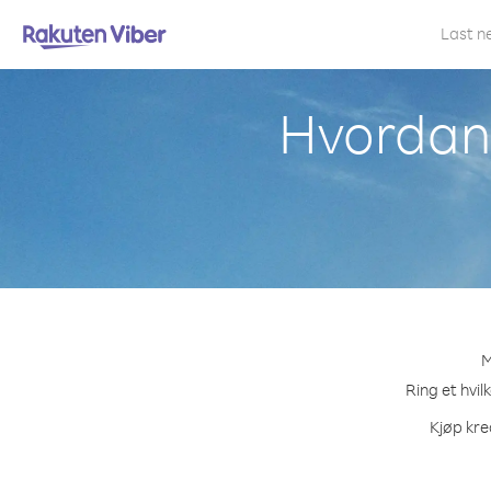
Last n
Hvordan 
M
Ring et hvil
Kjøp kre