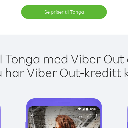
Se priser til Tonga
il Tonga med Viber Out 
 har Viber Out-kreditt 