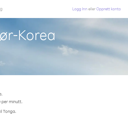
gg
Logg Inn
eller
Opprett konto
Sør-Korea
a.
0 per minutt.
il Tonga.