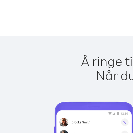
Å ringe t
Når du