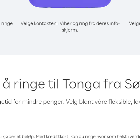
 ringe
Velge kontakten i Viber og ring fra deres info-
Velg
skjerm.
r å ringe til Tonga fra S
etid for mindre penger. Velg blant våre fleksible, l
 kjøper et beløp. Med kredittkort, kan du ringe hvor som helst i verden