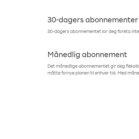
30-dagers abonnementer
30-dagers abonnementet lar deg foreta inter
Månedlig abonnement
Det månedlige abonnementet gir deg fleksibilit
måtte fornye planen til enhver tid. Med mån