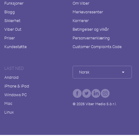
Funksjoner
Om Viber
Blogg
Merkevaresenter
Sikkerhet
Karrierer
Viber Out
Betingelser og vilkår
Priser
Personvernerklæring
Kundestøtte
Customer Complaints Code
LAST NED
Norsk
Android
iPhone & iPad
Windows PC
Mac
©
2026
Viber Media S.à r.l.
Linux