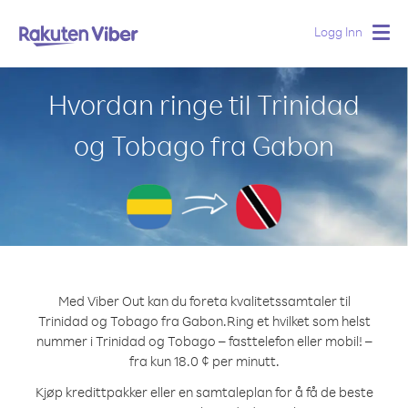
Logg Inn
Togg
navig
Hvordan ringe til Trinidad
og Tobago fra Gabon
Med Viber Out kan du foreta kvalitetssamtaler til
Trinidad og Tobago fra Gabon.
Ring et hvilket som helst
nummer i Trinidad og Tobago – fasttelefon eller mobil! –
fra kun 18.0 ¢ per minutt.
Kjøp kredittpakker eller en samtaleplan for å få de beste