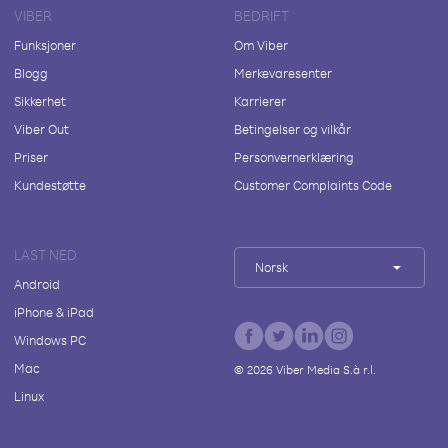
VIBER
BEDRIFT
Funksjoner
Om Viber
Blogg
Merkevaresenter
Sikkerhet
Karrierer
Viber Out
Betingelser og vilkår
Priser
Personvernerklæring
Kundestøtte
Customer Complaints Code
LAST NED
Norsk
Android
iPhone & iPad
Windows PC
Mac
©
2026
Viber Media S.à r.l.
Linux