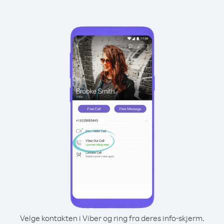
Velge kontakten i Viber og ring fra deres info-skjerm.