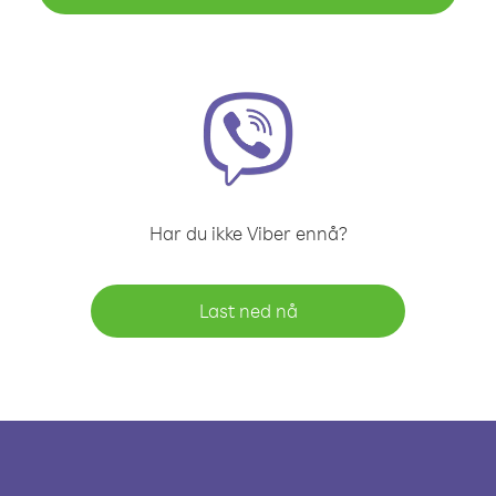
Har du ikke Viber ennå?
Last ned nå