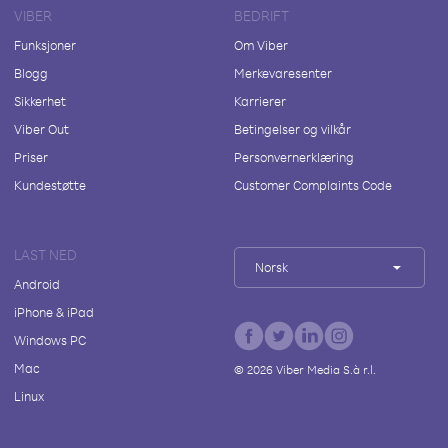
VIBER
BEDRIFT
Funksjoner
Om Viber
Blogg
Merkevaresenter
Sikkerhet
Karrierer
Viber Out
Betingelser og vilkår
Priser
Personvernerklæring
Kundestøtte
Customer Complaints Code
LAST NED
Norsk
Android
iPhone & iPad
Windows PC
Mac
©
2026
Viber Media S.à r.l.
Linux