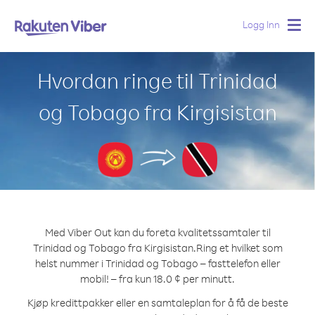
Logg Inn
Togg
navig
Hvordan ringe til Trinidad
og Tobago fra Kirgisistan
Med Viber Out kan du foreta kvalitetssamtaler til
Trinidad og Tobago fra Kirgisistan.
Ring et hvilket som
helst nummer i Trinidad og Tobago – fasttelefon eller
mobil! – fra kun 18.0 ¢ per minutt.
Kjøp kredittpakker eller en samtaleplan for å få de beste