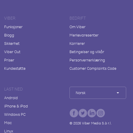
VIBER
BEDRIFT
Funksjoner
Om Viber
Blogg
Merkevaresenter
Sikkerhet
Karrierer
Viber Out
Betingelser og vilkår
Priser
Personvernerklæring
Kundestøtte
Customer Complaints Code
LAST NED
Norsk
Android
iPhone & iPad
Windows PC
Mac
©
2026
Viber Media S.à r.l.
Linux