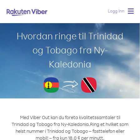
Logg Inn
Togg
navig
Hvordan ringe til Trinidad
og Tobago fra Ny-
Kaledonia
Med Viber Out kan du foreta kvalitetssamtaler til
Trinidad og Tobago fra Ny-Kaledonia.
Ring et hvilket som
helst nummer i Trinidad og Tobago – fasttelefon eller
mobil! – fra kun 18.0 ¢ per minutt.