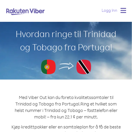
Logg Inn
Togg
navig
Hvordan ringe til Trinidad
og Tobago fra Portugal
Med Viber Out kan du foreta kvalitetssamtaler til
Trinidad og Tobago fra Portugal.
Ring et hvilket som
helst nummer i Trinidad og Tobago – fasttelefon eller
mobil! – fra kun 22.1 ¢ per minutt.
Kjøp kredittpakker eller en samtaleplan for å få de beste