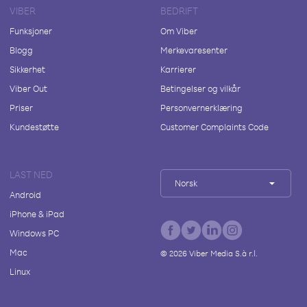
VIBER
BEDRIFT
Funksjoner
Om Viber
Blogg
Merkevaresenter
Sikkerhet
Karrierer
Viber Out
Betingelser og vilkår
Priser
Personvernerklæring
Kundestøtte
Customer Complaints Code
LAST NED
Norsk
Android
iPhone & iPad
Windows PC
Mac
©
2026
Viber Media S.à r.l.
Linux