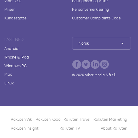
Viber Out
Betingelser og vilkår
Priser
Personvernerklæring
Kundestøtte
Customer Complaints Code
LAST NED
Norsk
Android
iPhone & iPad
Windows PC
Mac
©
2026
Viber Media S.à r.l.
Linux
Rakuten Viki
Rakuten Kobo
Rakuten Travel
Rakuten Marketing
Rakuten Insight
Rakuten TV
About Rakuten