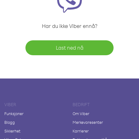
Har du ikke Viber ennå?
Last ned nå
VIBER
BEDRIFT
Funksjoner
Om Viber
Blogg
Merkevaresenter
Sikkerhet
Karrierer