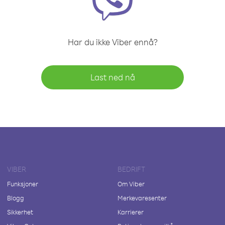
Har du ikke Viber ennå?
Last ned nå
VIBER
BEDRIFT
Funksjoner
Om Viber
Blogg
Merkevaresenter
Sikkerhet
Karrierer