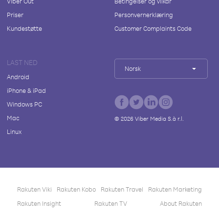
Viber Out
Betingelser og vilkår
Priser
Personvernerklæring
Kundestøtte
Customer Complaints Code
LAST NED
Norsk
Android
iPhone & iPad
Windows PC
Mac
©
2026
Viber Media S.à r.l.
Linux
Rakuten Viki
Rakuten Kobo
Rakuten Travel
Rakuten Marketing
Rakuten Insight
Rakuten TV
About Rakuten