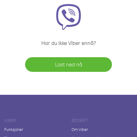
Har du ikke Viber ennå?
Last ned nå
VIBER
BEDRIFT
Funksjoner
Om Viber