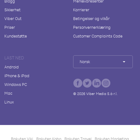
Blogg
Merkevaresenter
Sikkerhet
Karrierer
Viber Out
Betingelser og vilkår
Priser
Personvernerklæring
Kundestøtte
Customer Complaints Code
LAST NED
Norsk
Android
iPhone & iPad
Windows PC
Mac
©
2026
Viber Media S.à r.l.
Linux
Rakuten Viki
Rakuten Kobo
Rakuten Travel
Rakuten Marketing