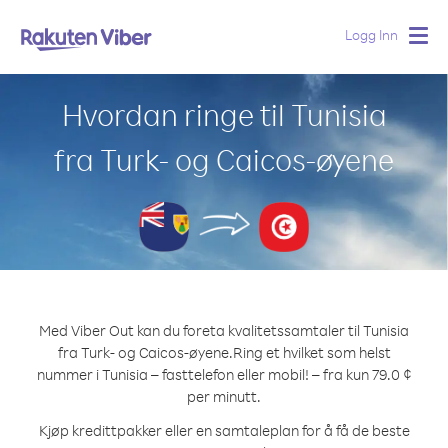
Logg Inn
Togg
navig
Hvordan ringe til Tunisia
fra Turk- og Caicos-øyene
Med Viber Out kan du foreta kvalitetssamtaler til Tunisia
fra Turk- og Caicos-øyene.
Ring et hvilket som helst
nummer i Tunisia – fasttelefon eller mobil! – fra kun 79.0 ¢
per minutt.
Kjøp kredittpakker eller en samtaleplan for å få de beste