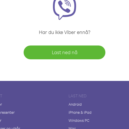
Har du ikke Viber ennå?
Last ned nå
FT
LAST NED
er
Android
resenter
iPhone & iPad
r
Windows PC
ser og vilkår
Mac