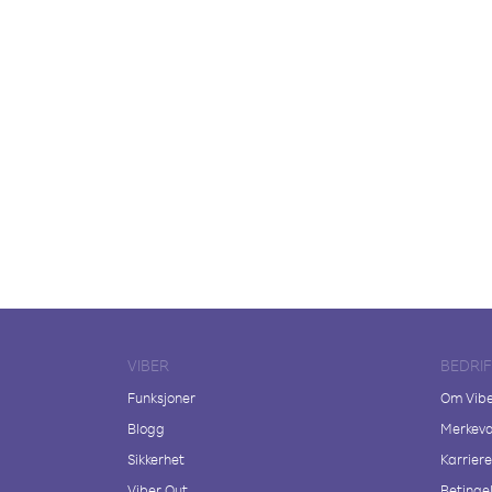
VIBER
BEDRI
Funksjoner
Om Vib
Blogg
Merkeva
Sikkerhet
Karriere
Viber Out
Betingel