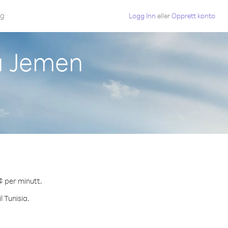
gg
Logg Inn
eller
Opprett konto
ra Jemen
 ¢ per minutt.
l Tunisia.