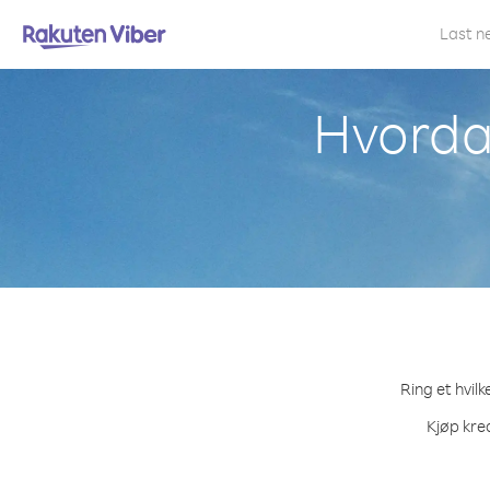
Last n
Hvordan
Ring et hvilk
Kjøp kred