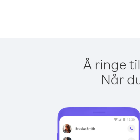
Å ringe t
Når du