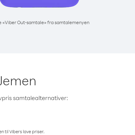
e «Viber Out-samtale» fra samtalemenyen
a Jemen
avpris samtalealternativer:
 til Vibers lave priser.