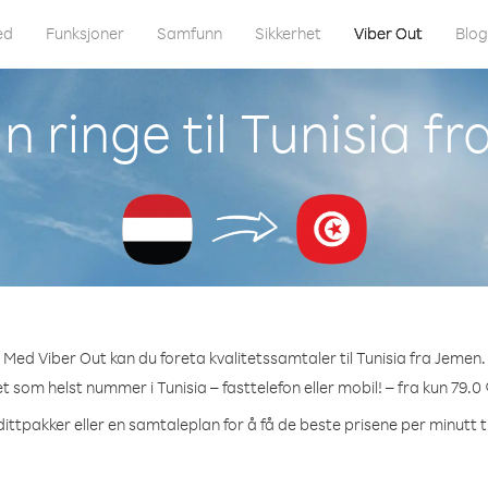
ed
Funksjoner
Samfunn
Sikkerhet
Viber Out
Blo
 ringe til Tunisia f
Med Viber Out kan du foreta kvalitetssamtaler til Tunisia fra Jemen.
et som helst nummer i Tunisia – fasttelefon eller mobil! – fra kun 79.0
ittpakker eller en samtaleplan for å få de beste prisene per minutt ti