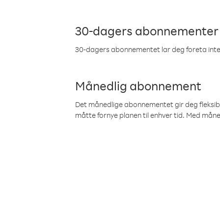
30-dagers abonnementer
30-dagers abonnementet lar deg foreta inter
Månedlig abonnement
Det månedlige abonnementet gir deg fleksibilit
måtte fornye planen til enhver tid. Med mån