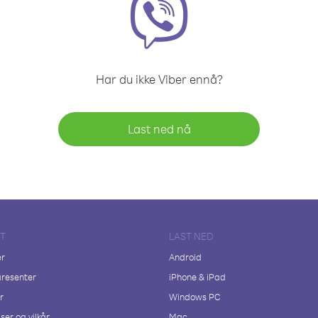
Har du ikke Viber ennå?
Last ned nå
FT
LAST NED
er
Android
resenter
iPhone & iPad
r
Windows PC
ser og vilkår
Mac