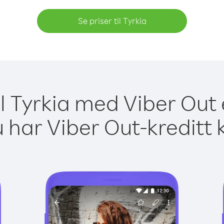
Se priser til Tyrkia
il Tyrkia med Viber Out 
 har Viber Out-kreditt 