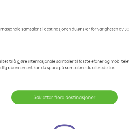
nasjonale samtaler til destinasjonen du ønsker for varigheten av 30
et til å gjøre internasjonale samtaler til fasttelefoner og mobiltelefo
edlig abonnement kan du spare på samtalene du allerede tar.
Søk etter flere destinasjoner