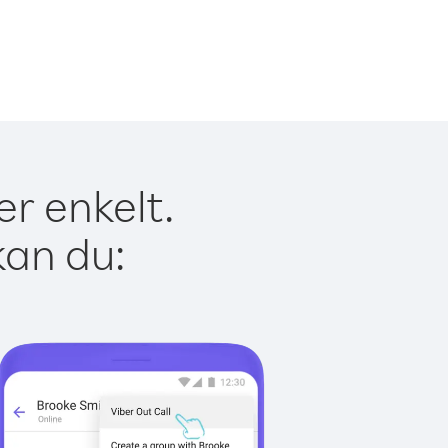
er enkelt.
kan du: