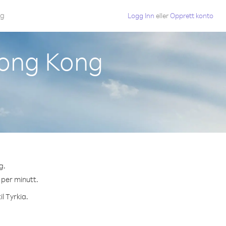
gg
Logg Inn
eller
Opprett konto
 Hong Kong
g.
¢ per minutt.
l Tyrkia.