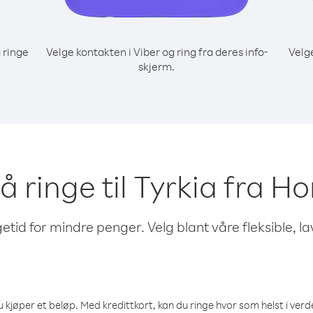
 ringe
Velge kontakten i Viber og ring fra deres info-
Velg
skjerm.
 å ringe til Tyrkia fra 
etid for mindre penger. Velg blant våre fleksible, l
 kjøper et beløp. Med kredittkort, kan du ringe hvor som helst i verden