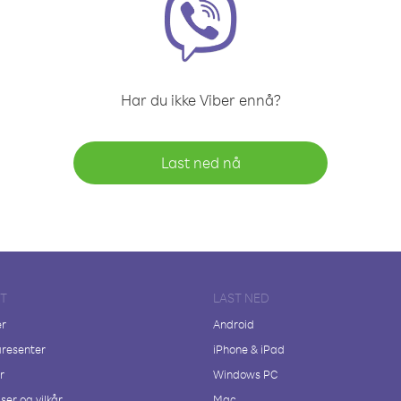
Har du ikke Viber ennå?
Last ned nå
FT
LAST NED
er
Android
resenter
iPhone & iPad
r
Windows PC
ser og vilkår
Mac