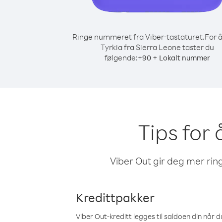
Ringe nummeret fra Viber-tastaturet.
For å
Tyrkia fra Sierra Leone taster du
følgende:
+
+
90
Lokalt nummer
Tips for 
Viber Out gir deg mer ring
Kredittpakker
Viber Out-kreditt legges til saldoen din når du