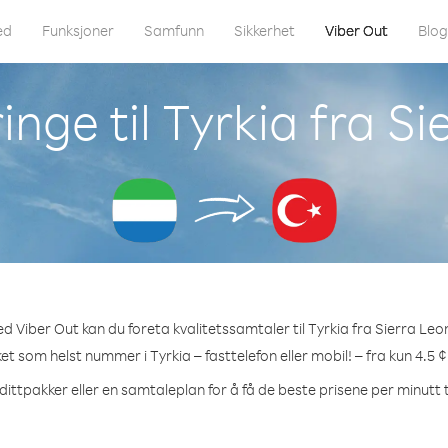
ed
Funksjoner
Samfunn
Sikkerhet
Viber Out
Blo
nge til Tyrkia fra S
d Viber Out kan du foreta kvalitetssamtaler til Tyrkia fra Sierra Leo
ket som helst nummer i Tyrkia – fasttelefon eller mobil! – fra kun 4.5 
dittpakker eller en samtaleplan for å få de beste prisene per minutt ti