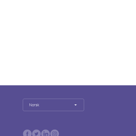
Norsk