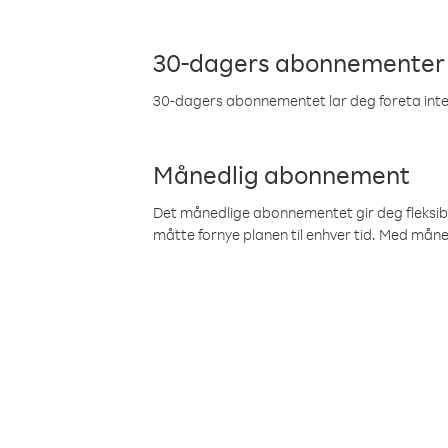
30-dagers abonnementer
30-dagers abonnementet lar deg foreta inter
Månedlig abonnement
Det månedlige abonnementet gir deg fleksibilit
måtte fornye planen til enhver tid. Med mån