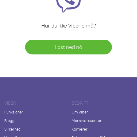
Har du ikke Viber ennå?
Last ned nå
VIBER
BEDRIFT
Funksjoner
Om Viber
Blogg
Merkevaresenter
Sikkerhet
Karrierer