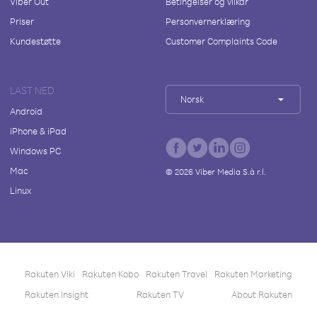
Viber Out
Betingelser og vilkår
Priser
Personvernerklæring
Kundestøtte
Customer Complaints Code
LAST NED
Norsk
Android
iPhone & iPad
Windows PC
Mac
©
2026
Viber Media S.à r.l.
Linux
Rakuten Viki
Rakuten Kobo
Rakuten Travel
Rakuten Marketing
Rakuten Insight
Rakuten TV
About Rakuten