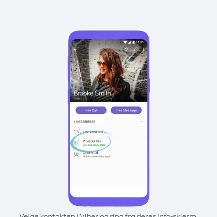
Velge kontakten i Viber og ring fra deres info-skjerm.