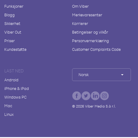
Funksjoner
Om Viber
Blogg
Merkevaresenter
Sikkerhet
Karrierer
Viber Out
Betingelser og vilkår
Priser
Personvernerklæring
Kundestøtte
Customer Complaints Code
LAST NED
Norsk
Android
iPhone & iPad
Windows PC
Mac
©
2026
Viber Media S.à r.l.
Linux