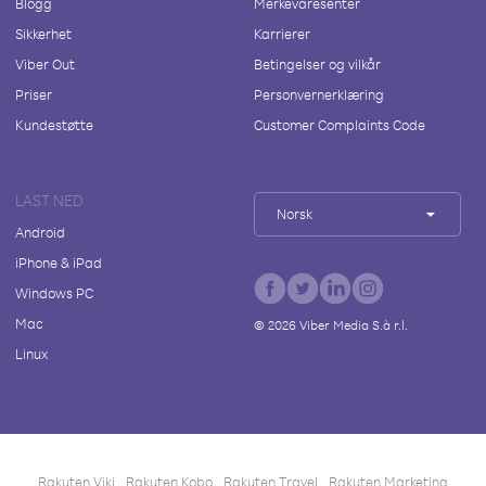
Blogg
Merkevaresenter
Sikkerhet
Karrierer
Viber Out
Betingelser og vilkår
Priser
Personvernerklæring
Kundestøtte
Customer Complaints Code
LAST NED
Norsk
Android
iPhone & iPad
Windows PC
Mac
©
2026
Viber Media S.à r.l.
Linux
Rakuten Viki
Rakuten Kobo
Rakuten Travel
Rakuten Marketing