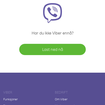
Har du ikke Viber ennå?
Last ned nå
VIBER
BEDRIFT
Funksjoner
Om Viber