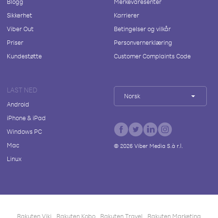
Blogg
Merkevaresenter
Sikkerhet
Karrierer
Viber Out
Betingelser og vilkår
Priser
Personvernerklæring
Kundestøtte
Customer Complaints Code
LAST NED
Norsk
Android
iPhone & iPad
Windows PC
Mac
©
2026
Viber Media S.à r.l.
Linux
Rakuten Viki
Rakuten Kobo
Rakuten Travel
Rakuten Marketing