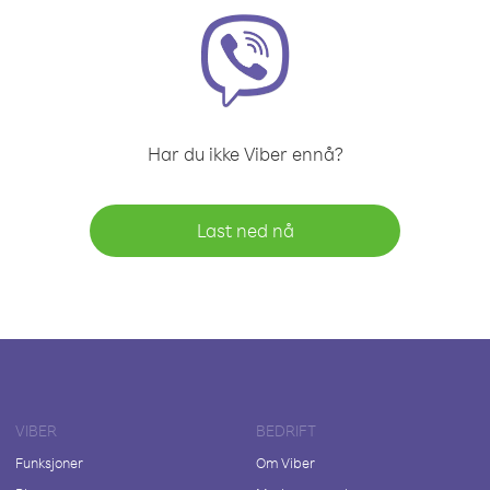
Har du ikke Viber ennå?
Last ned nå
VIBER
BEDRIFT
Funksjoner
Om Viber