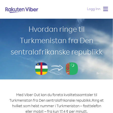
Logg Inn
Togg
navig
Hvordan ringe til
Turkmenistan fra Den
sentralafrikanske republikk
Med Viber Out kan du foreta kvalitetssamtaler til
Turkmenistan fra Den sentralafrikanske republikk.
Ring et
hvilket som helst nummer i Turkmenistan – fasttelefon
eller mobil! – fra kun 17.4 ¢ per minutt.