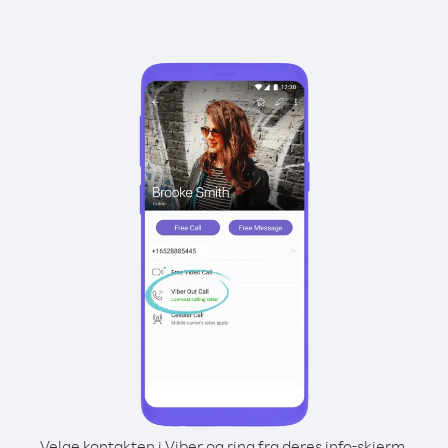
Velge kontakten i Viber og ring fra deres info-skjerm.