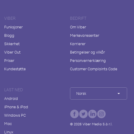
VIBER
BEDRIFT
Funksjoner
Om Viber
Blogg
Merkevaresenter
Sikkerhet
Karrierer
Viber Out
Betingelser og vilkår
Priser
Personvernerklæring
Kundestøtte
Customer Complaints Code
LAST NED
Norsk
Android
iPhone & iPad
Windows PC
Mac
©
2026
Viber Media S.à r.l.
Linux