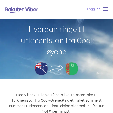
Logg Inn
Togg
navig
Hvordan ringe til
Turkmenistan fra Cook-
øyene
Med Viber Out kan du foreta kvalitetssamtaler til
Turkmenistan fra Cook-øyene.
Ring et hvilket som helst
nummer i Turkmenistan – fasttelefon eller mobil! – fra kun
17.4 ¢ per minutt.