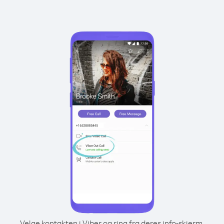
Velge kontakten i Viber og ring fra deres info-skjerm.