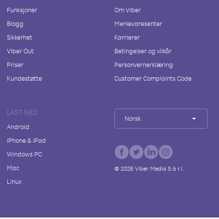
Funksjoner
Om Viber
Blogg
Merkevaresenter
Sikkerhet
Karrierer
Viber Out
Betingelser og vilkår
Priser
Personvernerklæring
Kundestøtte
Customer Complaints Code
LAST NED
Norsk
Android
iPhone & iPad
Windows PC
Mac
©
2026
Viber Media S.à r.l.
Linux