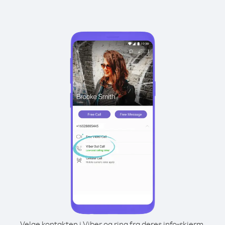
Velge kontakten i Viber og ring fra deres info-skjerm.