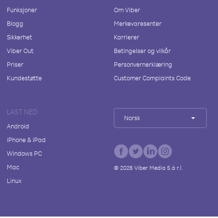
Funksjoner
Om Viber
Blogg
Merkevaresenter
Sikkerhet
Karrierer
Viber Out
Betingelser og vilkår
Priser
Personvernerklæring
Kundestøtte
Customer Complaints Code
LAST NED
Norsk
Android
iPhone & iPad
Windows PC
Mac
©
2026
Viber Media S.à r.l.
Linux