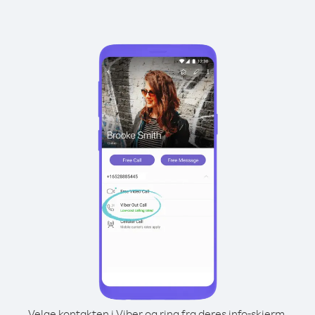
Velge kontakten i Viber og ring fra deres info-skjerm.