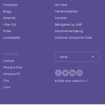
Funksjoner
Om Viber
Blogg
Merkevaresenter
Sikkerhet
Karrierer
Viber Out
Betingelser og vilkår
Priser
Personvernerklæring
Kundestøtte
Customer Complaints Code
LAST NED
Norsk
Android
iPhone & iPad
Windows PC
Mac
©
2026
Viber Media S.à r.l.
Linux