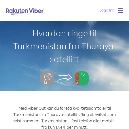
Logg Inn
Togg
navig
Hvordan ringe til
Turkmenistan fra Thuraya-
satellitt
Med Viber Out kan du foreta kvalitetssamtaler til
Turkmenistan fra Thuraya-satellitt.
Ring et hvilket som
helst nummer i Turkmenistan – fasttelefon eller mobil! –
fra kun 17.4 ¢ per minutt.