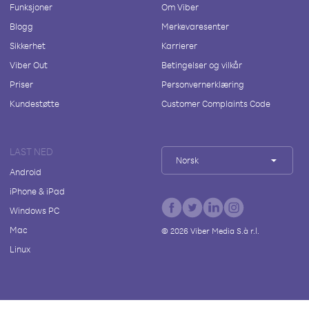
Funksjoner
Om Viber
Blogg
Merkevaresenter
Sikkerhet
Karrierer
Viber Out
Betingelser og vilkår
Priser
Personvernerklæring
Kundestøtte
Customer Complaints Code
LAST NED
Norsk
Android
iPhone & iPad
Windows PC
Mac
©
2026
Viber Media S.à r.l.
Linux