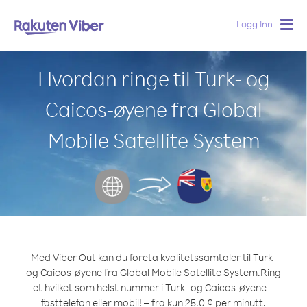
Logg Inn
Togg
navig
Hvordan ringe til Turk- og
Caicos-øyene fra Global
Mobile Satellite System
Med Viber Out kan du foreta kvalitetssamtaler til Turk-
og Caicos-øyene fra Global Mobile Satellite System.
Ring
et hvilket som helst nummer i Turk- og Caicos-øyene –
fasttelefon eller mobil! – fra kun 25.0 ¢ per minutt.