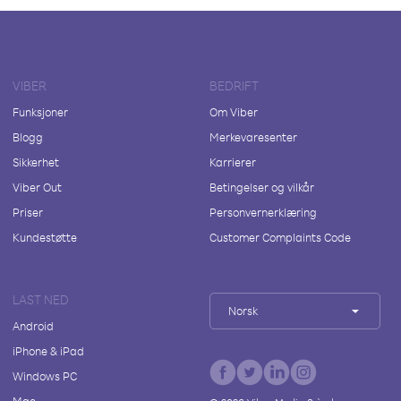
VIBER
BEDRIFT
Funksjoner
Om Viber
Blogg
Merkevaresenter
Sikkerhet
Karrierer
Viber Out
Betingelser og vilkår
Priser
Personvernerklæring
Kundestøtte
Customer Complaints Code
LAST NED
Norsk
Android
iPhone & iPad
Windows PC