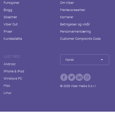
Funksjoner
Om Viber
Blogg
Merkevaresenter
Sikkerhet
Karrierer
Viber Out
Betingelser og vilkår
Priser
Personvernerklæring
Kundestøtte
Customer Complaints Code
LAST NED
Norsk
Android
iPhone & iPad
Windows PC
Mac
©
2026
Viber Media S.à r.l.
Linux