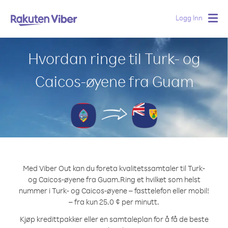
Logg Inn
Togg
navig
Hvordan ringe til Turk- og
Caicos-øyene fra Guam
Med Viber Out kan du foreta kvalitetssamtaler til Turk-
og Caicos-øyene fra Guam.
Ring et hvilket som helst
nummer i Turk- og Caicos-øyene – fasttelefon eller mobil!
– fra kun 25.0 ¢ per minutt.
Kjøp kredittpakker eller en samtaleplan for å få de beste