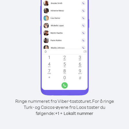
Ringe nummeret fra Viber-tastaturet.
For å ringe
Turk- og Caicos-øyene fra Laos taster du
følgende:
+
+
1
Lokalt nummer