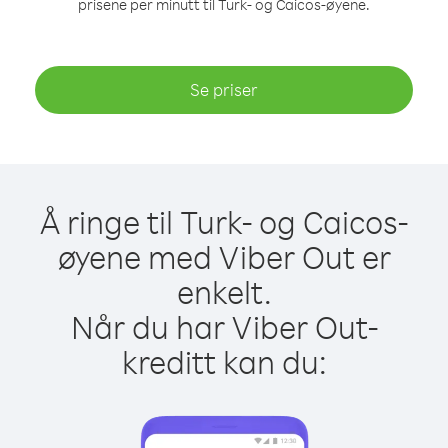
prisene per minutt til Turk- og Caicos-øyene.
Se priser
Å ringe til Turk- og Caicos-
øyene med Viber Out er
enkelt.
Når du har Viber Out-
kreditt kan du: