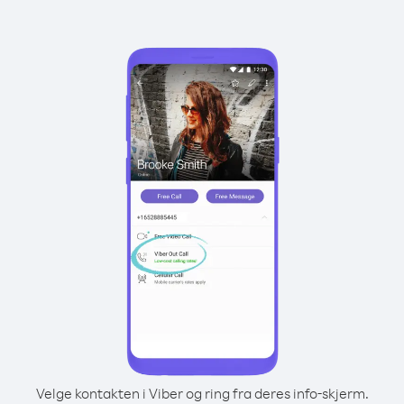
Velge kontakten i Viber og ring fra deres info-skjerm.