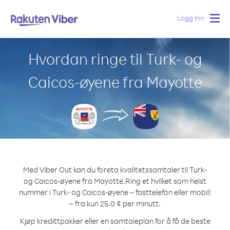
Logg Inn
Togg
navig
Hvordan ringe til Turk- og
Caicos-øyene fra Mayotte
Med Viber Out kan du foreta kvalitetssamtaler til Turk-
og Caicos-øyene fra Mayotte.
Ring et hvilket som helst
nummer i Turk- og Caicos-øyene – fasttelefon eller mobil!
– fra kun 25.0 ¢ per minutt.
Kjøp kredittpakker eller en samtaleplan for å få de beste