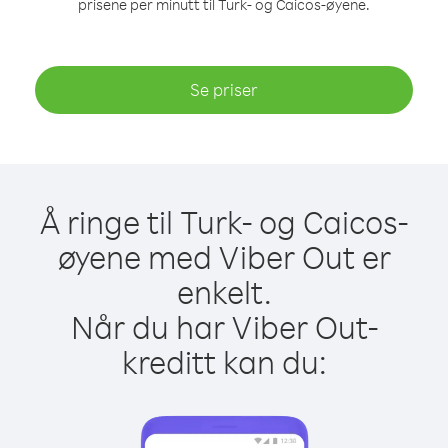
prisene per minutt til Turk- og Caicos-øyene.
Se priser
Å ringe til Turk- og Caicos-
øyene med Viber Out er
enkelt.
Når du har Viber Out-
kreditt kan du: