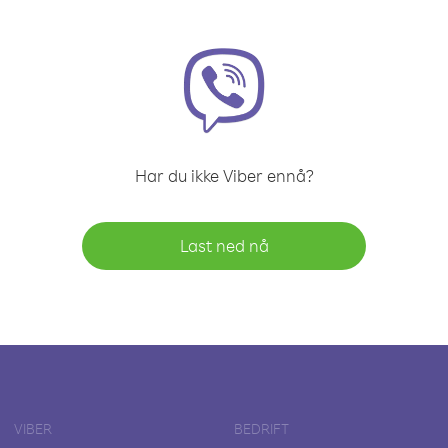
Har du ikke Viber ennå?
Last ned nå
VIBER
BEDRIFT