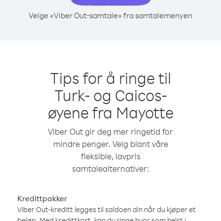
Velge «Viber Out-samtale» fra samtalemenyen
Tips for å ringe til
Turk- og Caicos-
øyene fra Mayotte
Viber Out gir deg mer ringetid for
mindre penger. Velg blant våre
fleksible, lavpris
samtalealternativer:
Kredittpakker
Viber Out-kreditt legges til saldoen din når du kjøper et
beløp. Med kredittkort, kan du ringe hvor som helst i