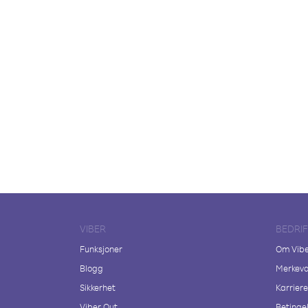
VIBER
BEDRI
Funksjoner
Om Vib
Blogg
Merkeva
Sikkerhet
Karriere
Viber Out
Betingel