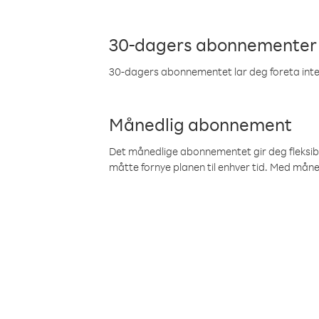
30-dagers abonnementer
30-dagers abonnementet lar deg foreta inter
Månedlig abonnement
Det månedlige abonnementet gir deg fleksibilit
måtte fornye planen til enhver tid. Med mån