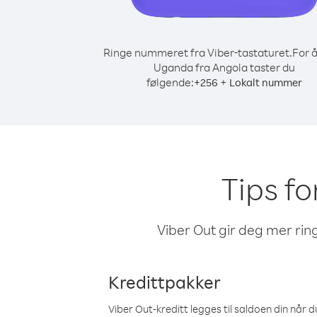
Ringe nummeret fra Viber-tastaturet.
For å
Uganda fra Angola taster du
følgende:
+
+
256
Lokalt nummer
Tips fo
Viber Out gir deg mer ring
Kredittpakker
Viber Out-kreditt legges til saldoen din når du