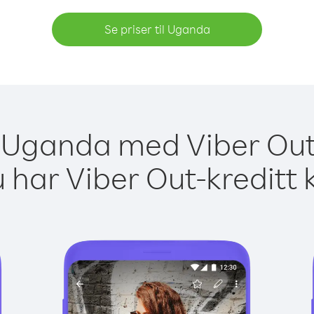
Se priser til Uganda
il Uganda med Viber Out 
 har Viber Out-kreditt 