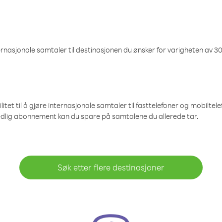
nasjonale samtaler til destinasjonen du ønsker for varigheten av 30
et til å gjøre internasjonale samtaler til fasttelefoner og mobiltelefo
edlig abonnement kan du spare på samtalene du allerede tar.
Søk etter flere destinasjoner