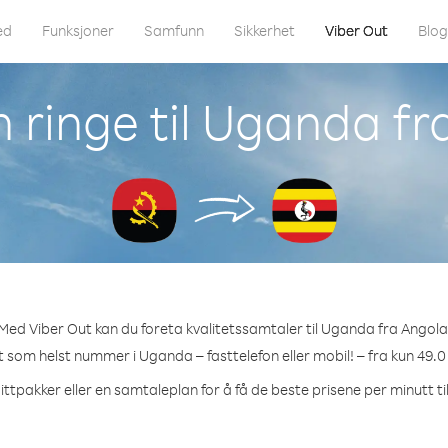
ed
Funksjoner
Samfunn
Sikkerhet
Viber Out
Blo
 ringe til Uganda fr
Med Viber Out kan du foreta kvalitetssamtaler til Uganda fra Angola
et som helst nummer i Uganda – fasttelefon eller mobil! – fra kun 49.0
ittpakker eller en samtaleplan for å få de beste prisene per minutt t