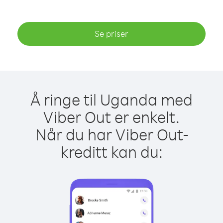
Se priser
Å ringe til Uganda med
Viber Out er enkelt.
Når du har Viber Out-
kreditt kan du: