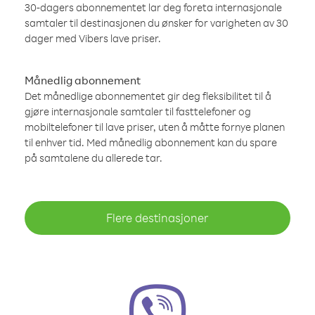
30-dagers abonnementet lar deg foreta internasjonale
samtaler til destinasjonen du ønsker for varigheten av 30
dager med Vibers lave priser.
Månedlig abonnement
Det månedlige abonnementet gir deg fleksibilitet til å
gjøre internasjonale samtaler til fasttelefoner og
mobiltelefoner til lave priser, uten å måtte fornye planen
til enhver tid. Med månedlig abonnement kan du spare
på samtalene du allerede tar.
Flere destinasjoner