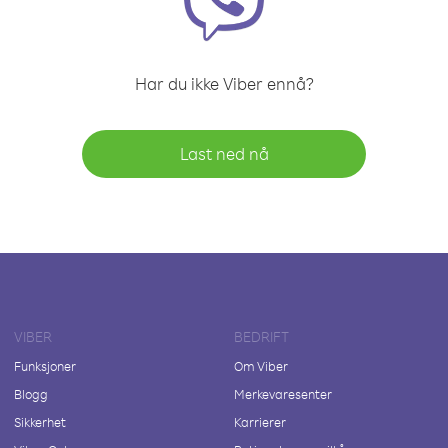
Har du ikke Viber ennå?
Last ned nå
VIBER
BEDRIFT
Funksjoner
Om Viber
Blogg
Merkevaresenter
Sikkerhet
Karrierer