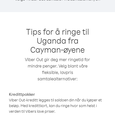
Tips for å ringe til
Uganda fra
Cayman-øyene
Viber Out gir deg mer ringetid for
mindre penger. Velg blant våre
fleksible, lavpris
samtalealternativer:
Kredittpakker
Viber Out-kreditt legges til saldoen din når du kjøper et
beløp. Med kredittkort, kan du ringe hvor som helst i
verden til Vibers lave priser.