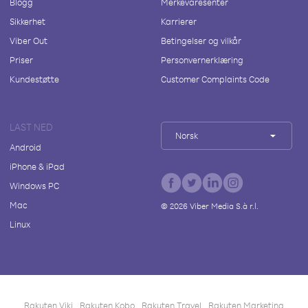
Blogg
Merkevaresenter
Sikkerhet
Karrierer
Viber Out
Betingelser og vilkår
Priser
Personvernerklæring
Kundestøtte
Customer Complaints Code
LAST NED
Norsk
Android
iPhone & iPad
Windows PC
Mac
©
2026
Viber Media S.à r.l.
Linux
Rakuten Viki
Rakuten Kobo
Rakuten Travel
Rakuten Marketing