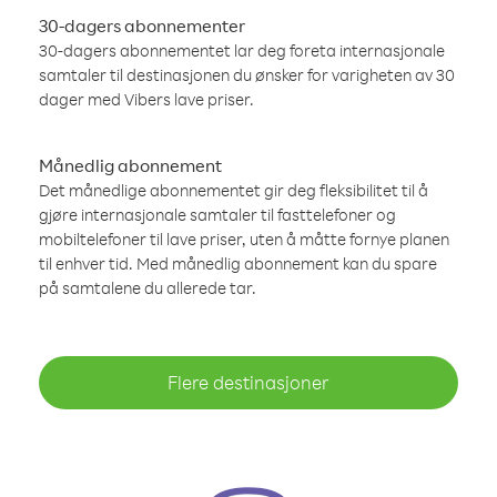
30-dagers abonnementer
30-dagers abonnementet lar deg foreta internasjonale
samtaler til destinasjonen du ønsker for varigheten av 30
dager med Vibers lave priser.
Månedlig abonnement
Det månedlige abonnementet gir deg fleksibilitet til å
gjøre internasjonale samtaler til fasttelefoner og
mobiltelefoner til lave priser, uten å måtte fornye planen
til enhver tid. Med månedlig abonnement kan du spare
på samtalene du allerede tar.
Flere destinasjoner