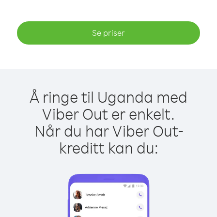
Se priser
Å ringe til Uganda med
Viber Out er enkelt.
Når du har Viber Out-
kreditt kan du: