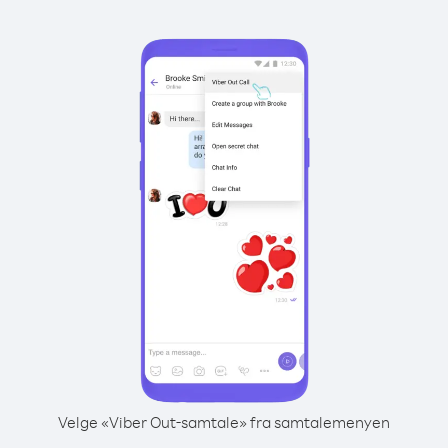
Velge «Viber Out-samtale» fra samtalemenyen