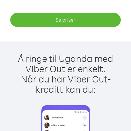
Se priser
Å ringe til Uganda med
Viber Out er enkelt.
Når du har Viber Out-
kreditt kan du: