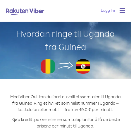
Logg Inn
Togg
navig
Hvordan ringe til Uganda
fra Guinea
Med Viber Out kan du foreta kvalitetssamtaler til Uganda
fra Guinea.
Ring et hvilket som helst nummer i Uganda –
fasttelefon eller mobil! – fra kun 49.0 ¢ per minutt.
Kjøp kredittpakker eller en samtaleplan for å få de beste
prisene per minutt til Uganda.