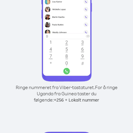
Ringe nummeret fra Viber-tastaturet.
For å ringe
Uganda fra Guinea taster du
følgende:
+
+
256
Lokalt nummer