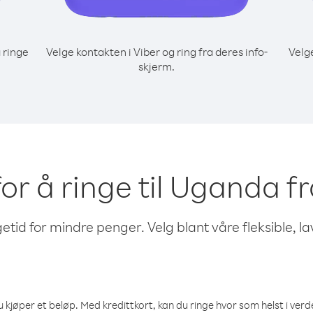
 ringe
Velge kontakten i Viber og ring fra deres info-
Velg
skjerm.
for å ringe til Uganda fr
etid for mindre penger. Velg blant våre fleksible, l
 kjøper et beløp. Med kredittkort, kan du ringe hvor som helst i verden