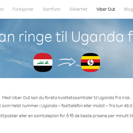
ed
Funksjoner
Samfunn
Sikkerhet
Viber Out
Blo
n ringe til Uganda f
Med Viber Out kan du foreta kvalitetssamtaler til Uganda fra Irak.
et som helst nummer i Uganda – fasttelefon eller mobil! – fra kun 49.0
ittpakker eller en samtaleplan for å få de beste prisene per minutt t