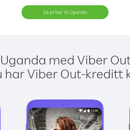
Se priser til Uganda
il Uganda med Viber Out 
 har Viber Out-kreditt 