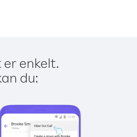
er enkelt.
kan du: