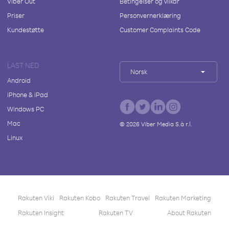
Viber Out
Betingelser og vilkår
Priser
Personvernerklæring
Kundestøtte
Customer Complaints Code
LAST NED
Norsk
Android
iPhone & iPad
Windows PC
Mac
©
2026
Viber Media S.à r.l.
Linux
Rakuten Viki
Rakuten Kobo
Rakuten Travel
Rakuten Marketing
Rakuten Insight
Rakuten TV
About Rakuten