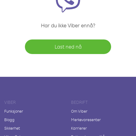
Har du ikke Viber ennå?
Last ned nå
VIBER
BEDRIFT
Funksjoner
Om Viber
Blogg
Merkevaresenter
Sikkerhet
Karrierer