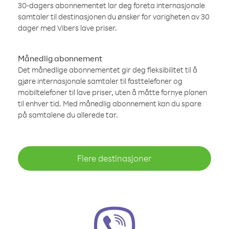
30-dagers abonnementet lar deg foreta internasjonale
samtaler til destinasjonen du ønsker for varigheten av 30
dager med Vibers lave priser.
Månedlig abonnement
Det månedlige abonnementet gir deg fleksibilitet til å
gjøre internasjonale samtaler til fasttelefoner og
mobiltelefoner til lave priser, uten å måtte fornye planen
til enhver tid. Med månedlig abonnement kan du spare
på samtalene du allerede tar.
Flere destinasjoner