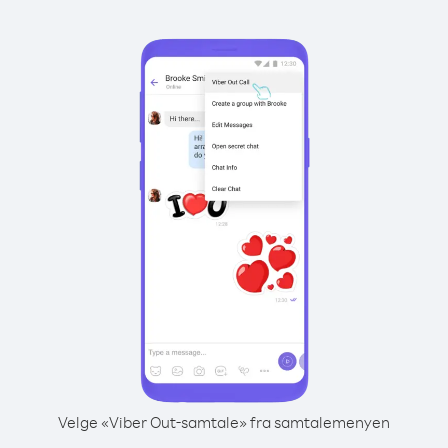
Velge «Viber Out-samtale» fra samtalemenyen