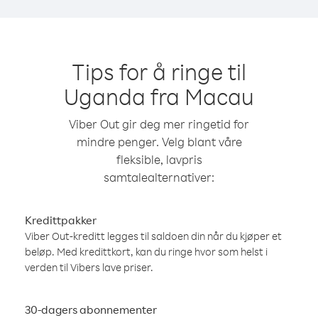
Tips for å ringe til
Uganda fra Macau
Viber Out gir deg mer ringetid for
mindre penger. Velg blant våre
fleksible, lavpris
samtalealternativer:
Kredittpakker
Viber Out-kreditt legges til saldoen din når du kjøper et
beløp. Med kredittkort, kan du ringe hvor som helst i
verden til Vibers lave priser.
30-dagers abonnementer