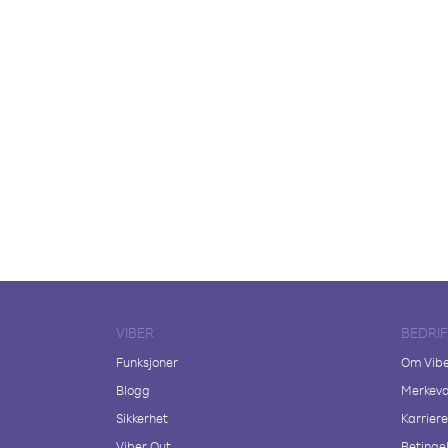
VIBER
BEDRI
Funksjoner
Om Vib
Blogg
Merkeva
Sikkerhet
Karriere
Viber Out
Betingel