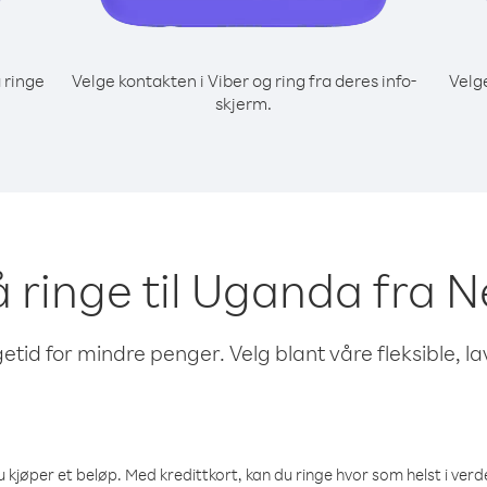
 ringe
Velge kontakten i Viber og ring fra deres info-
Velg
skjerm.
 å ringe til Uganda fra 
etid for mindre penger. Velg blant våre fleksible, l
 kjøper et beløp. Med kredittkort, kan du ringe hvor som helst i verden