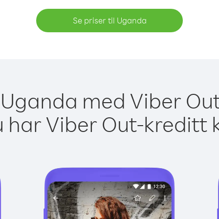
Se priser til Uganda
il Uganda med Viber Out 
 har Viber Out-kreditt 