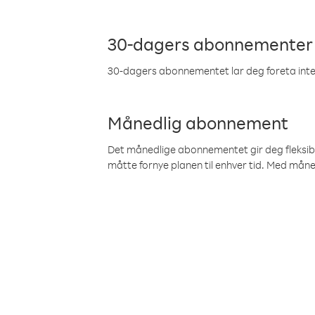
30-dagers abonnementer
30-dagers abonnementet lar deg foreta inter
Månedlig abonnement
Det månedlige abonnementet gir deg fleksibilit
måtte fornye planen til enhver tid. Med mån