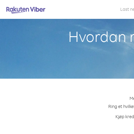
Last n
Hvordan r
Me
Ring et hvilk
Kjøp kred