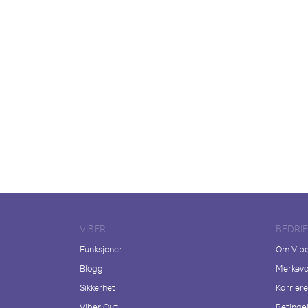
VIBER
BEDRI
Funksjoner
Om Vib
Blogg
Merkeva
Sikkerhet
Karriere
Viber Out
Betingel