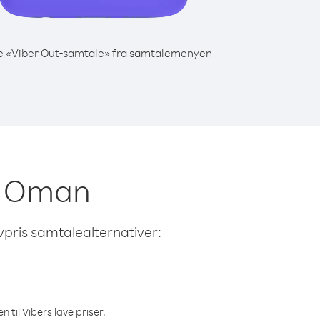
e «Viber Out-samtale» fra samtalemenyen
ra Oman
avpris samtalealternativer:
 til Vibers lave priser.