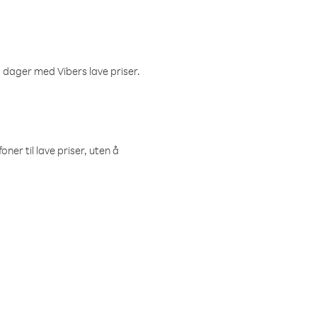
 dager med Vibers lave priser.
ner til lave priser, uten å