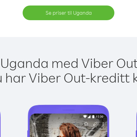
Se priser til Uganda
il Uganda med Viber Out 
 har Viber Out-kreditt 