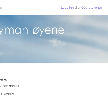
gg
Logg Inn
eller
Opprett konto
Cayman-øyene
yene.
 ¢ per minutt.
l Ukrania.