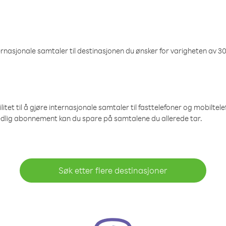
nasjonale samtaler til destinasjonen du ønsker for varigheten av 30
et til å gjøre internasjonale samtaler til fasttelefoner og mobiltelefo
edlig abonnement kan du spare på samtalene du allerede tar.
Søk etter flere destinasjoner