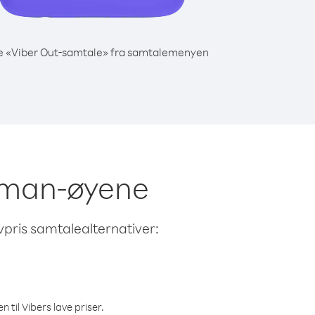
e «Viber Out-samtale» fra samtalemenyen
ayman-øyene
avpris samtalealternativer:
 til Vibers lave priser.