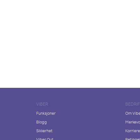
VIBER
BEDRI
Funksjoner
Om Vib
Blogg
Merkeva
Sikkerhet
Karriere
Viber Out
Betingel