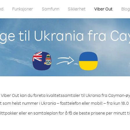
ed
Funksjoner
Samfunn
Sikkerhet
Viber Out
Blo
ge til Ukrania fra 
Viber Out kan du foreta kvalitetssamtaler til Ukrania fra Cayman-ø
et som helst nummer i Ukrania – fasttelefon eller mobil! – fra kun 18.0
ittpakker eller en samtaleplan for å få de beste prisene per minutt ti