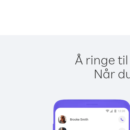
Å ringe ti
Når du