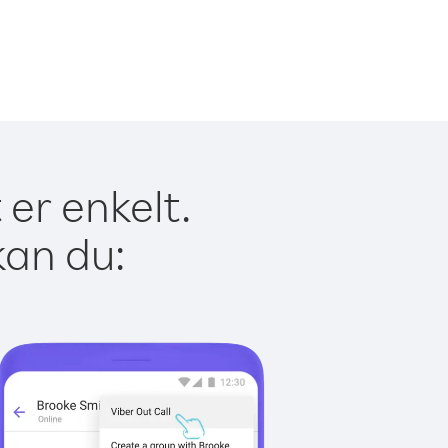
 er enkelt.
kan du: