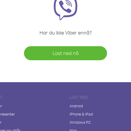
Har du ikke Viber ennå?
Last ned nå
FT
LAST NED
er
Android
resenter
iPhone & iPad
r
Windows PC
ser og vilkår
Mac