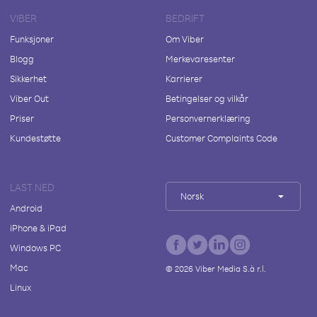
VIBER
BEDRIFT
Funksjoner
Om Viber
Blogg
Merkevaresenter
Sikkerhet
Karrierer
Viber Out
Betingelser og vilkår
Priser
Personvernerklæring
Kundestøtte
Customer Complaints Code
LAST NED
Norsk
Android
iPhone & iPad
Windows PC
Mac
©
2026
Viber Media S.à r.l.
Linux