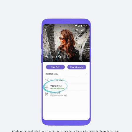
Velge kontakten i Viber og ring fra deres info-skjerm.