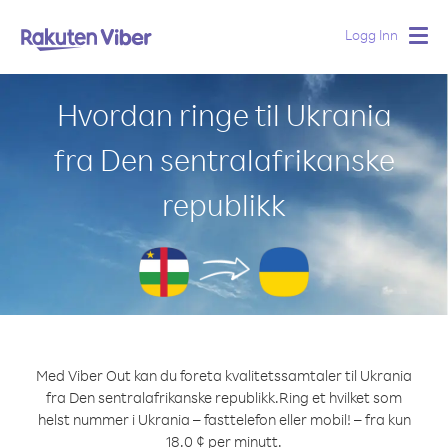
Logg Inn
Togg
navig
Hvordan ringe til Ukrania
fra Den sentralafrikanske
republikk
Med Viber Out kan du foreta kvalitetssamtaler til Ukrania
fra Den sentralafrikanske republikk.
Ring et hvilket som
helst nummer i Ukrania – fasttelefon eller mobil! – fra kun
18.0 ¢ per minutt.