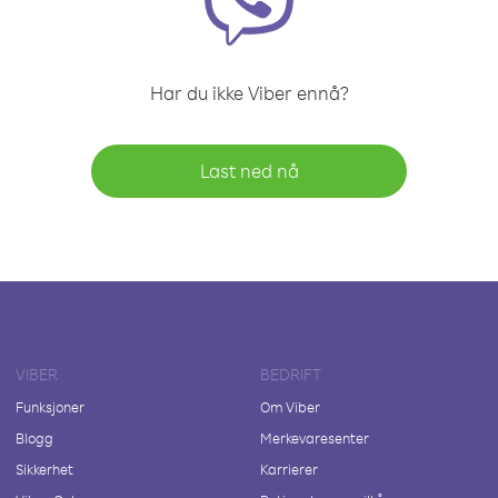
Har du ikke Viber ennå?
Last ned nå
VIBER
BEDRIFT
Funksjoner
Om Viber
Blogg
Merkevaresenter
Sikkerhet
Karrierer