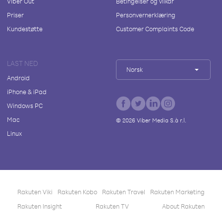
Viber Out
Betingelser og vilkår
Priser
Personvernerklæring
Kundestøtte
Customer Complaints Code
LAST NED
Norsk
Android
iPhone & iPad
Windows PC
Mac
©
2026
Viber Media S.à r.l.
Linux
Rakuten Viki
Rakuten Kobo
Rakuten Travel
Rakuten Marketing
Rakuten Insight
Rakuten TV
About Rakuten