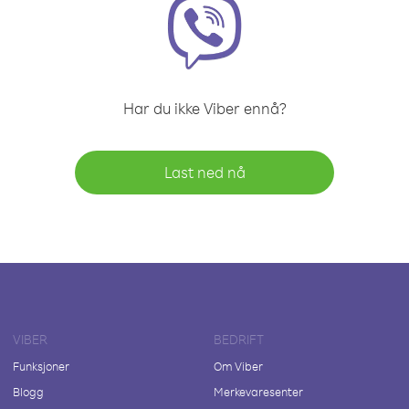
Har du ikke Viber ennå?
Last ned nå
VIBER
BEDRIFT
Funksjoner
Om Viber
Blogg
Merkevaresenter