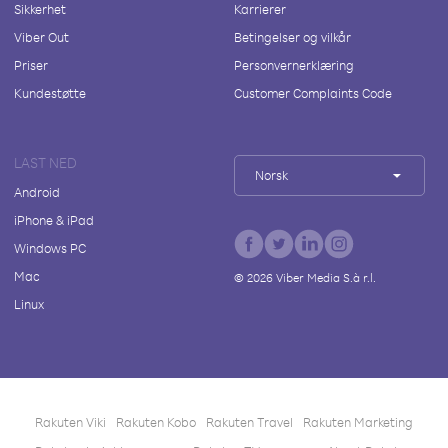
Sikkerhet
Karrierer
Viber Out
Betingelser og vilkår
Priser
Personvernerklæring
Kundestøtte
Customer Complaints Code
LAST NED
Norsk
Android
iPhone & iPad
Windows PC
Mac
©
2026
Viber Media S.à r.l.
Linux
Rakuten Viki
Rakuten Kobo
Rakuten Travel
Rakuten Marketing