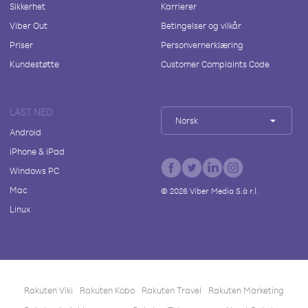
Sikkerhet
Karrierer
Viber Out
Betingelser og vilkår
Priser
Personvernerklæring
Kundestøtte
Customer Complaints Code
LAST NED
Norsk
Android
iPhone & iPad
Windows PC
Mac
©
2026
Viber Media S.à r.l.
Linux
Rakuten Viki
Rakuten Kobo
Rakuten Travel
Rakuten Marketing